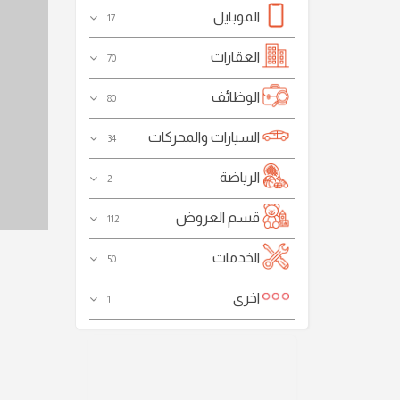
الموبايل
17
العقارات
70
الوظائف
80
السيارات والمحركات
34
الرياضة
2
قسم العروض
112
الخدمات
50
اخرى
1