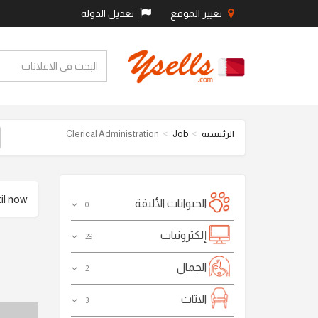
تغيير الموقع
تعديل الدولة
الرئيسية
Job
Clerical Administration
 now .
الحيوانات الأليفة
0
إلكترونيات
29
الجمال
2
الاثاث
3