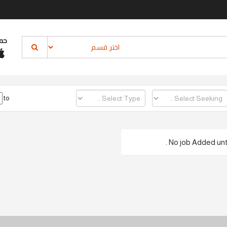
حم
to
No job Added until